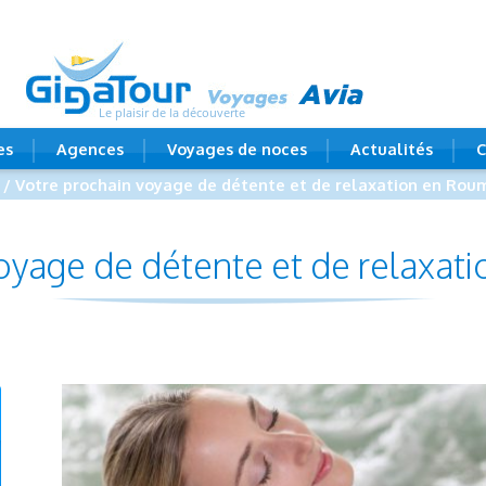
Le plaisir de la découverte
es
Agences
Voyages de noces
Actualités
C
/ Votre prochain voyage de détente et de relaxation en Rou
oyage de détente et de relaxat