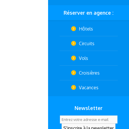
Réserver en agence :
Hôtels
Circuits
Vols
Croisières
Vacances
Newsletter