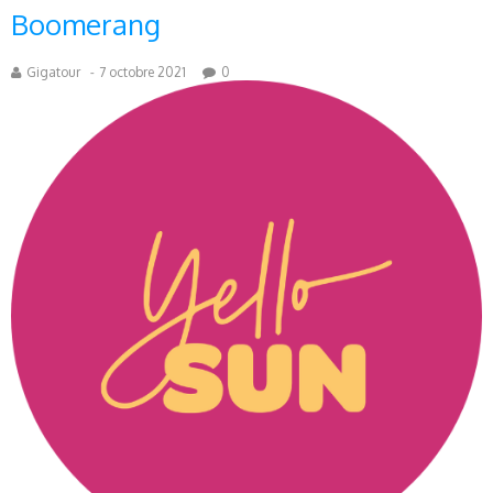
Boomerang
Gigatour
-
7 octobre 2021
0