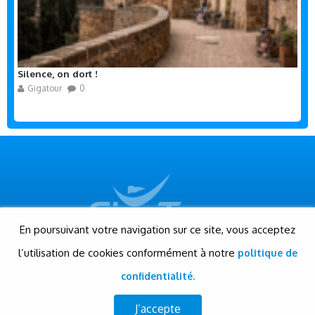
Silence, on dort !
Gigatour
0
En poursuivant votre navigation sur ce site, vous acceptez
l’utilisation de cookies conformément à notre
politique de
© Gigatour - Tous droits réservés
Conception et réalisation: Evensis
confidentialité.
www.evensis.com
J’accepte