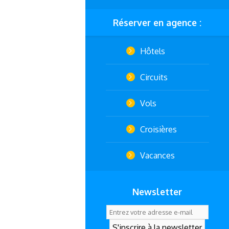
Réserver en agence :
Hôtels
Circuits
Vols
Croisières
Vacances
Newsletter