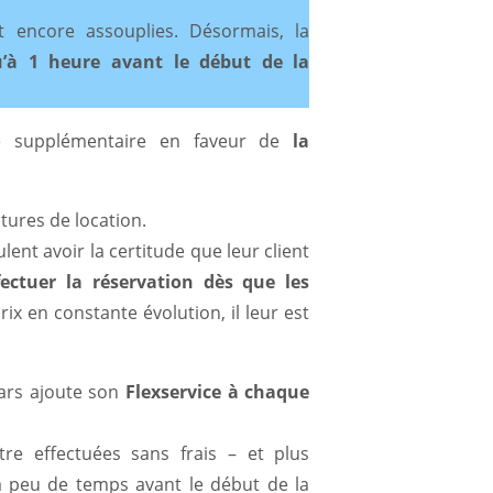
t encore assouplies. Désormais, la
u’à 1 heure avant le début de la
e supplémentaire en faveur de
la
tures de location.
ent avoir la certitude que leur client
fectuer la réservation dès que les
ix en constante évolution, il leur est
Cars ajoute son
Flexservice à chaque
tre effectuées sans frais – et plus
à peu de temps avant le début de la