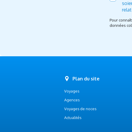
soie
rela
Pour connaît
données coll
Plan du site
Voyages
Agences
Voyages de noces
Actualités