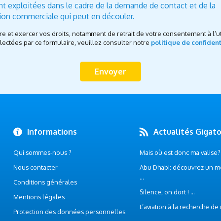
nt exploitées dans le cadre de la demande de contact et de la
tion commerciale qui peut en découler.
re et exercer vos droits, notamment de retrait de votre consentement à l’ut
ectées par ce formulaire, veuillez consulter notre
politique de confident
Informations
Actualités Gigat
Qui sommes-nous ?
Mais où est donc ma valise? .
Nous contacter
Abu Dhabi: découvrez un m
...
Conditions générales
Silence, on dort ! ...
Mentions légales
L’aviation à la recherche de
Protection des données personnelles