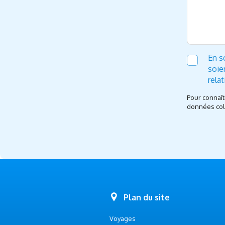
En s
soie
rela
Pour connaît
données coll
Plan du site
Voyages