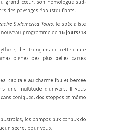
s au grand cœur, son homologue sud-
ers des paysages époustouflants.
enaire Sudamerica Tours,
le spécialiste
son nouveau programme de
16 jours/13
rythme, des tronçons de cette route
amas dignes des plus belles cartes
es, capitale au charme fou et bercée
s une multitude d’univers. Il vous
olcans coniques, des steppes et même
es australes, les pampas aux canaux de
aucun secret pour vous.