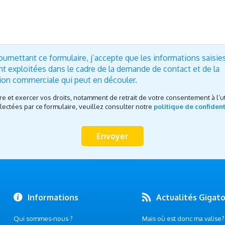
oumettant ce formulaire, j’accepte que les informations saisie
nt exploitées dans le cadre de la demande de contact et de la
tion commerciale qui peut en découler.
re et exercer vos droits, notamment de retrait de votre consentement à l’ut
ectées par ce formulaire, veuillez consulter notre
politique de confident
Informations
Actualités Gigat
Qui sommes-nous ?
Mais où est donc ma valise? .