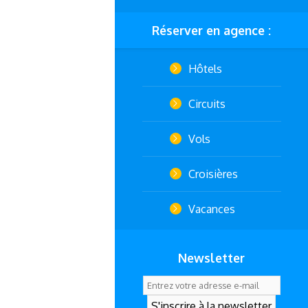
Réserver en agence :
Hôtels
Circuits
Vols
Croisières
Vacances
Newsletter