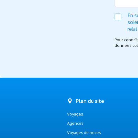
En s
soie
rela
Pour connaît
données coll
Plan du site
Voyages
Agences
Voyages de noces