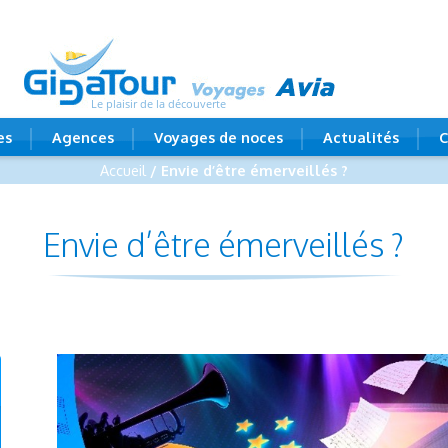
Le plaisir de la découverte
es
Agences
Voyages de noces
Actualités
C
Accueil
/ Envie d’être émerveillés ?
Envie d’être émerveillés ?