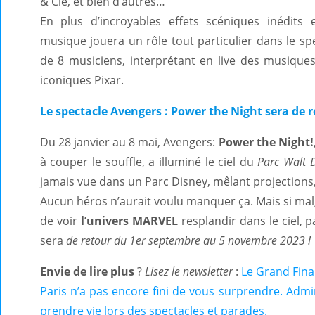
& Cie, et bien d’autres…
En plus d’incroyables effets scéniques inédits 
musique jouera un rôle tout particulier dans le sp
de 8 musiciens, interprétant en live des musiqu
iconiques Pixar.
Le spectacle Avengers : Power the Night sera de r
Du 28 janvier au 8 mai, Avengers:
Power the Night!
à couper le souffle, a illuminé le ciel du
Parc Walt D
jamais vue dans un Parc Disney, mêlant projections,
Aucun héros n’aurait voulu manquer ça. Mais si malg
de voir
l’univers MARVEL
resplandir dans le ciel, 
sera
de retour du 1er septembre au 5 novembre 2023 !
Envie de lire plus
?
Lisez le newsletter
:
Le Grand Fina
Paris n’a pas encore fini de vous surprendre. Adm
prendre vie lors des spectacles et parades.