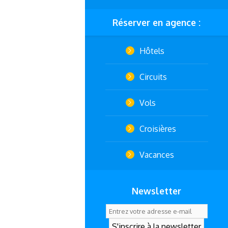
Réserver en agence :
Hôtels
Circuits
Vols
Croisières
Vacances
Newsletter