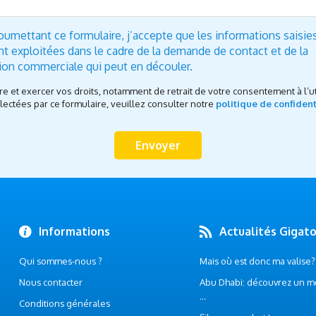
oumettant ce formulaire, j’accepte que les informations saisie
nt exploitées dans le cadre de la demande de contact et de la
tion commerciale qui peut en découler.
re et exercer vos droits, notamment de retrait de votre consentement à l’ut
ectées par ce formulaire, veuillez consulter notre
politique de confident
Informations
Actualités Gigat
Qui sommes-nous ?
Mais où est donc ma valise? .
Nous contacter
Abu Dhabi: découvrez un m
...
Conditions générales