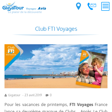
Le plaisir de la découverte
Club FTI Voyages
Gigatour
-
23 avril 2019
0
Pour les vacances de printemps,
FTI Voyages
France
lance sa deuxième marque de Clubs… Après Le Club