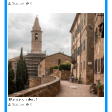
Gigatour
0
Silence, on dort !
Gigatour
0